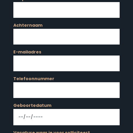
Achternaam
E-mailadres
Telefoonnummer
Geboortedatum
Vacature waar je voor solliciteert